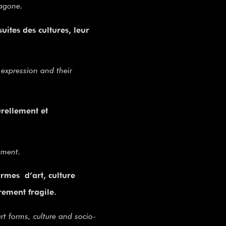
ragone.
ites des cultures, leur
 expression and their
rellement et
tment.
rmes d’art, culture
èrement fragile.
t forms, culture and socio-